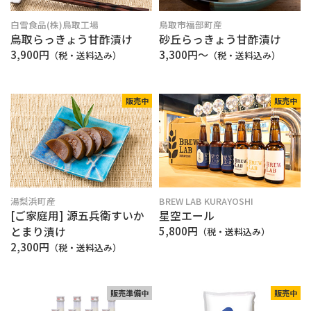
白雪食品(株)鳥取工場
鳥取市福部町産
鳥取らっきょう甘酢漬け
砂丘らっきょう甘酢漬け
3,900円
3,300円～
（税・送料込み）
（税・送料込み）
販売中
販売中
湯梨浜町産
BREW LAB KURAYOSHI
[ご家庭用] 源五兵衛すいか
星空エール
とまり漬け
5,800円
（税・送料込み）
2,300円
（税・送料込み）
販売準備中
販売中