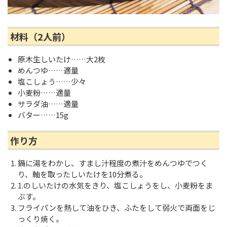
材料（2人前）
原木生しいたけ……大2枚
めんつゆ……適量
塩こしょう……少々
小麦粉……適量
サラダ油……適量
バター……15g
作り方
鍋に湯をわかし、すまし汁程度の煮汁をめんつゆでつく
り、軸を取ったしいたけを10分煮る。
1.のしいたけの水気をきり、塩こしょうをし、小麦粉をま
ぶす。
フライパンを熱して油をひき、ふたをして弱火で両面をじ
っくり焼く。